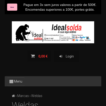
Pague em 3x sem juros valores a partir de 500€.
Encomendas superiores a 100€, portes grátis.
INÍCIO
SOBRE NÓS
CONTACTOS
BLOG IDEALSOLDA
0,00 €
Login
TODOS
Menu
OS
PRODUTOS
›
Marcas
› Weldas
TODAS
AS
Weldas
CATEGORIAS