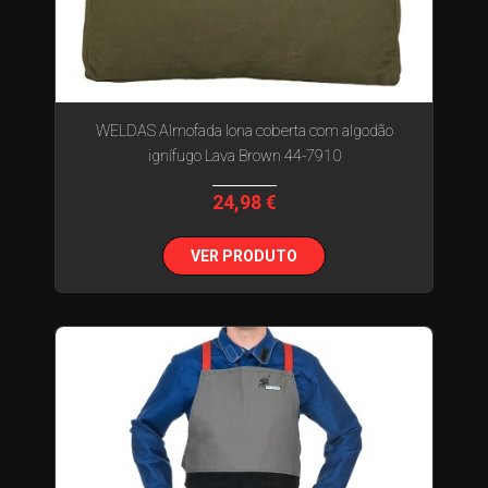
WELDAS Almofada lona coberta com algodão
ignífugo Lava Brown 44-7910
24,98 €
VER PRODUTO