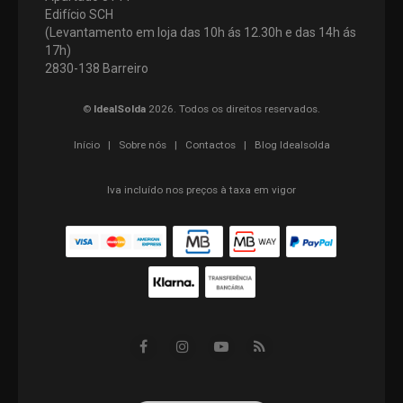
Edifício SCH
(Levantamento em loja das 10h ás 12.30h e das 14h ás
17h)
2830-138 Barreiro
©
IdealSolda
2026. Todos os direitos reservados.
Início
|
Sobre nós
|
Contactos
|
Blog Idealsolda
Iva incluído nos preços à taxa em vigor