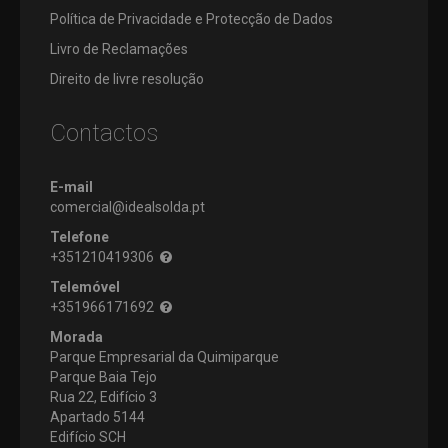
MEDIÇÃO
DE
PASTILHAS
Política de Privacidade e Protecção de Dados
MÃO
POSITIVAS
SUPORTES
LIMAS
Ø115MM
EXTERIORES
KITS
Livro de Reclamações
ÓCULOS
PASTILHAS
CATRABUCHA
Ø125MM
PARA
Direito de livre resolução
ACESSÓRIOS
ROSCA
MÓ
Ø230MM
OUTROS
DE
PEDRA
Ø350MM
Contactos
STOCK
LAMELAS
OFF
SCOTCH
BRITE
E-mail
PROMOÇÕES
comercial@idealsolda.pt
Telefone
+351210419306
Telemóvel
+351966171692
Morada
Parque Empresarial da Quimiparque
Parque Baia Tejo
Rua 22, Edifício 3
Apartado 5144
Edifício SCH