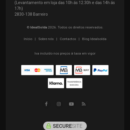
(Levantamento em loja das 10h ás 12.30h e das 14h ás
17h)
2830-138 Barreiro
©
IdealSolda
2026. Todos os direitos reservados.
Início
|
Sobre nós
|
Contactos
|
Blog Idealsolda
Iva incluído nos preços à taxa em vigor