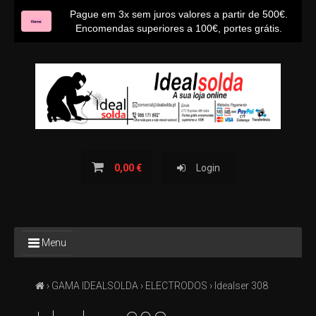
Pague em 3x sem juros valores a partir de 500€.
Encomendas superiores a 100€, portes grátis.
INÍCIO
SOBRE NÓS
CONTACTOS
BLOG IDEALSOLDA
0,00 €
Login
TODOS
Menu
OS
PRODUTOS
›
GAMA IDEALSOLDA
›
ELECTRODOS
› Idealser 308
TODAS
AS
CATEGORIAS