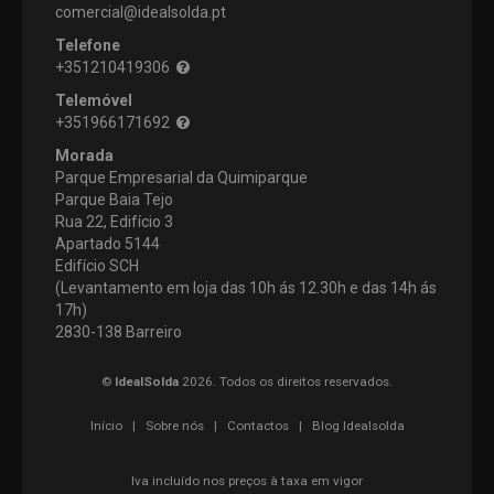
comercial@idealsolda.pt
Telefone
+351210419306
Telemóvel
+351966171692
Morada
Parque Empresarial da Quimiparque
Parque Baia Tejo
Rua 22, Edifício 3
Apartado 5144
Edifício SCH
(Levantamento em loja das 10h ás 12.30h e das 14h ás
17h)
2830-138 Barreiro
©
IdealSolda
2026. Todos os direitos reservados.
Início
|
Sobre nós
|
Contactos
|
Blog Idealsolda
Iva incluído nos preços à taxa em vigor