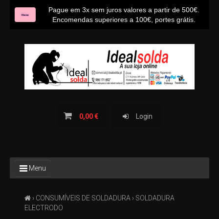
Pague em 3x sem juros valores a partir de 500€.
Encomendas superiores a 100€, portes grátis.
INÍCIO
SOBRE NÓS
CONTACTOS
BLOG IDEALSOLDA
0,00 €
Login
TODOS
Menu
OS
PRODUTOS
›
CONSUMÍVEIS DE SOLDADURA
› SOLDADURA
TODAS
ELECTRODO
AS
CATEGORIAS