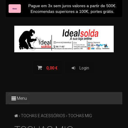
Pague em 3x sem juros valores a partir de 500€.
Encomendas superiores a 100€, portes grátis.
INÍCIO
SOBRE NÓS
CONTACTOS
BLOG IDEALSOLDA
0,00 €
Login
TODOS
Menu
OS
PRODUTOS
›
TOCHAS E ACESSÓRIOS
› TOCHAS MIG
TODAS
AS
CATEGORIAS