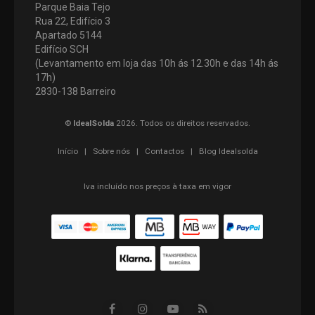
Parque Baia Tejo
Rua 22, Edifício 3
Apartado 5144
Edifício SCH
(Levantamento em loja das 10h ás 12.30h e das 14h ás
17h)
2830-138 Barreiro
©
IdealSolda
2026. Todos os direitos reservados.
Início
|
Sobre nós
|
Contactos
|
Blog Idealsolda
Iva incluído nos preços à taxa em vigor