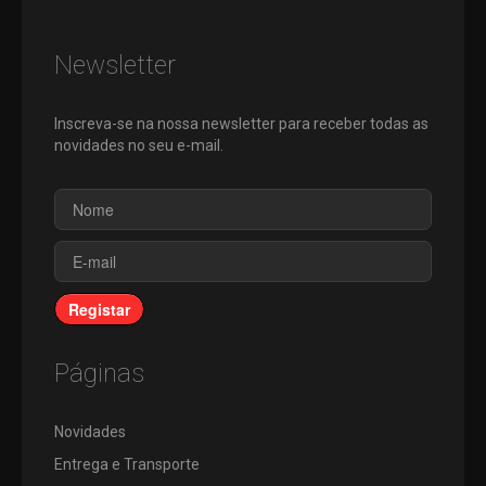
EXTERIORES
KITS
ÓCULOS
PASTILHAS
CATRABUCHA
Ø125MM
PARA
ACESSÓRIOS
Newsletter
ROSCA
MÓ
Ø230MM
OUTROS
DE
PEDRA
Ø350MM
STOCK
Inscreva-se na nossa newsletter para receber todas as
LAMELAS
OFF
novidades no seu e-mail.
SCOTCH
BRITE
PROMOÇÕES
Registar
Páginas
Novidades
Entrega e Transporte