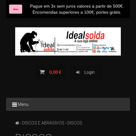
Pague em 3x sem juros valores a partir de 500€.
Encomendas superiores a 100€, portes grátis.
INÍCIO
SOBRE NÓS
CONTACTOS
BLOG IDEALSOLDA
0,00 €
Login
TODOS
Menu
OS
PRODUTOS
›
DISCOS E ABRASIVOS
› DISCOS
TODAS
AS
CATEGORIAS