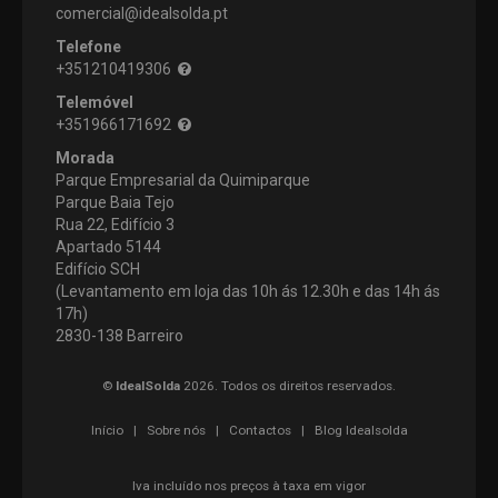
comercial@idealsolda.pt
Telefone
+351210419306
Telemóvel
+351966171692
Morada
Parque Empresarial da Quimiparque
Parque Baia Tejo
Rua 22, Edifício 3
Apartado 5144
Edifício SCH
(Levantamento em loja das 10h ás 12.30h e das 14h ás
17h)
2830-138 Barreiro
©
IdealSolda
2026. Todos os direitos reservados.
Início
|
Sobre nós
|
Contactos
|
Blog Idealsolda
Iva incluído nos preços à taxa em vigor