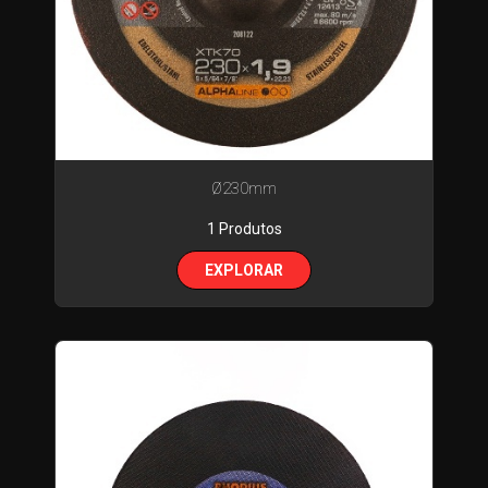
KITS
OUTROS
STOCK
OFF
PROMOÇÕES
Ø230mm
1 Produtos
EXPLORAR