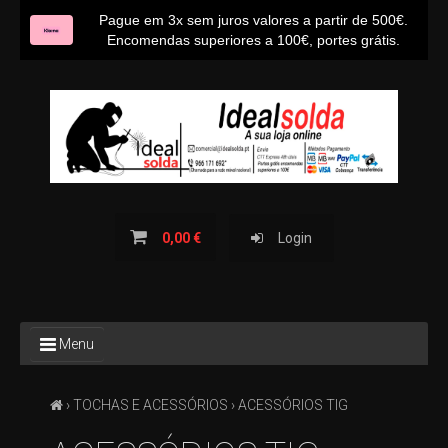
Pague em 3x sem juros valores a partir de 500€.
Encomendas superiores a 100€, portes grátis.
INÍCIO
SOBRE NÓS
CONTACTOS
BLOG IDEALSOLDA
0,00 €
Login
TODOS
Menu
OS
PRODUTOS
›
TOCHAS E ACESSÓRIOS
› ACESSÓRIOS TIG
TODAS
AS
CATEGORIAS