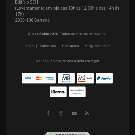
Edifício SCH
(Levantamento em loja das 10h ás 12.30h e das 14h ás
17h)
2830-138 Barreiro
©
IdealSolda
2026. Todos os direitos reservados.
Início
|
Sobre nós
|
Contactos
|
Blog Idealsolda
Iva incluído nos preços à taxa em vigor