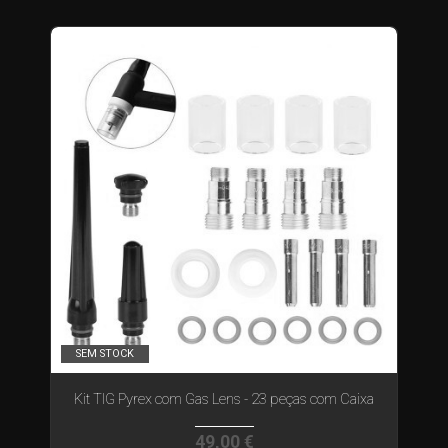
SEM STOCK
Kit TIG Pyrex com Gas Lens - 23 peças com Caixa
49,00 €