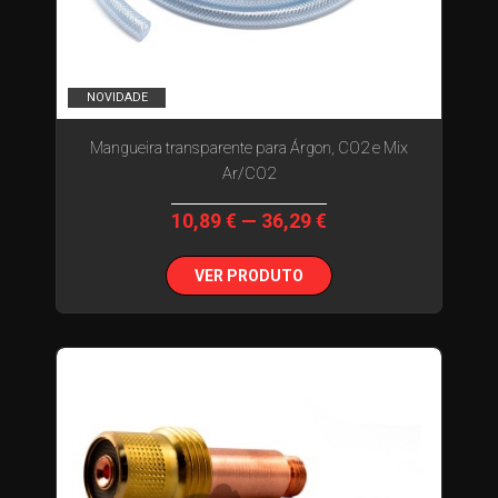
NOVIDADE
Mangueira transparente para Árgon, CO2 e Mix
Ar/CO2
10,89 € — 36,29 €
VER PRODUTO