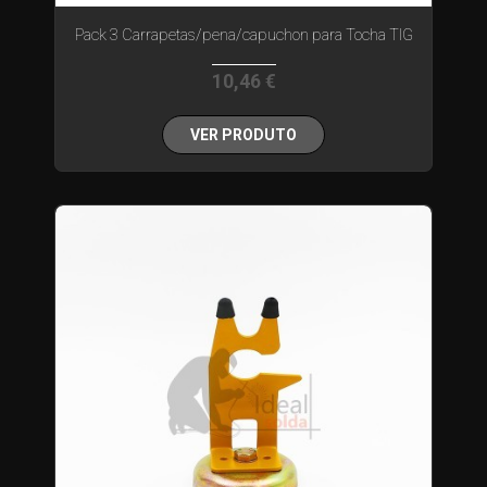
Pack 3 Carrapetas/pena/capuchon para Tocha TIG
10,46 €
VER PRODUTO