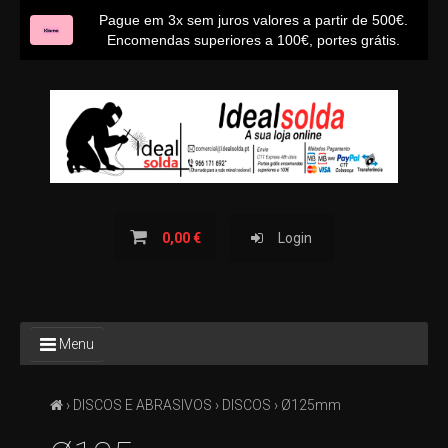
Pague em 3x sem juros valores a partir de 500€.
Encomendas superiores a 100€, portes grátis.
INÍCIO
SOBRE NÓS
CONTACTOS
BLOG IDEALSOLDA
0,00 €
Login
TODOS
Menu
OS
PRODUTOS
›
DISCOS E ABRASIVOS
›
DISCOS
› Ø125mm
TODAS
AS
CATEGORIAS