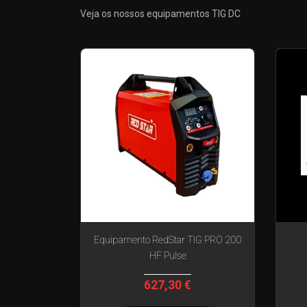
TIG
Veja os nossos equipamentos TIG DC
DC
Equipamento RedStar TIG PRO 200
HF Pulse
627,30 €