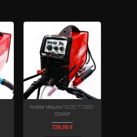
RedStar Máquina TIG DC TT2002 -
200AMP
726,00 €