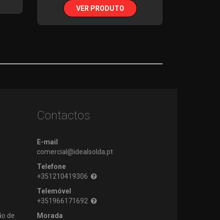
VER PRODUTO
Contactos
E-mail
comercial@idealsolda.pt
Telefone
+351210419306
Telemóvel
+351966171692
ão de
Morada