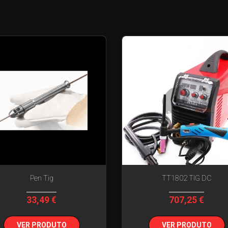
Pen Tig
TT1802 TIG DC
33,49 €
707,25 €
VER PRODUTO
VER PRODUTO