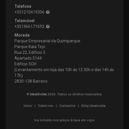
Telefone
+351210419306
Telemóvel
+351966171692
Morada
Parque Empresarial da Quimiparque
Parque Baia Tejo
Rua 22, Edifício 3
Apartado 5144
Edifício SCH
(Levantamento em loja das 10h ás 12.30h e das 14h ás
17h)
2830-138 Barreiro
©
IdealSolda
2026. Todos os direitos reservados.
Início
|
Sobre nós
|
Contactos
|
Blog Idealsolda
Iva incluído nos preços à taxa em vigor