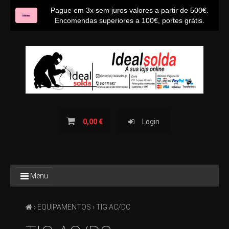
Pague em 3x sem juros valores a partir de 500€.
Encomendas superiores a 100€, portes grátis.
INÍCIO
SOBRE NÓS
CONTACTOS
BLOG IDEALSOLDA
0,00 €
Login
TODOS
Menu
OS
PRODUTOS
›
EQUIPAMENTOS
› TIG AC/DC
TODAS
AS
CATEGORIAS